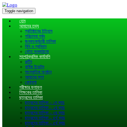
Toggle navigation
হোম
আমাদের তথ্য
প্রতিষ্ঠানের ইতিহাস
পরিচালনা পর্ষদ
জনবল/কর্মচারী তালিকা
বিধি ও প্রবিধান
ভৌত অবকাঠামো
সহপাঠক্রমিক কার্যাবলি
রুটিন
বার্ষিক ইভেন্টস
সাংস্কৃতিক অনুষ্ঠান
আমাদের ব্লগ
খেলাধূলা
পরীক্ষার ফলাফল
শিক্ষকের তালিকা
ছাত্রদের তালিকা
ছাত্রদের তালিকা – ১ম ব্যাচ
ছাত্রদের তালিকা – ২য় ব্যাচ
ছাত্রদের তালিকা – ৩য় ব্যাচ
ছাত্রদের তালিকা – ৪র্থ ব্যাচ
ছাত্রদের তালিকা – ৫র্থ ব্যাচ