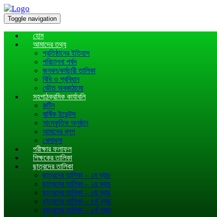
Toggle navigation
হোম
আমাদের তথ্য
প্রতিষ্ঠানের ইতিহাস
পরিচালনা পর্ষদ
জনবল/কর্মচারী তালিকা
বিধি ও প্রবিধান
ভৌত অবকাঠামো
সহপাঠক্রমিক কার্যাবলি
রুটিন
বার্ষিক ইভেন্টস
সাংস্কৃতিক অনুষ্ঠান
আমাদের ব্লগ
খেলাধূলা
পরীক্ষার ফলাফল
শিক্ষকের তালিকা
ছাত্রদের তালিকা
ছাত্রদের তালিকা – ১ম ব্যাচ
ছাত্রদের তালিকা – ২য় ব্যাচ
ছাত্রদের তালিকা – ৩য় ব্যাচ
ছাত্রদের তালিকা – ৪র্থ ব্যাচ
ছাত্রদের তালিকা – ৫র্থ ব্যাচ