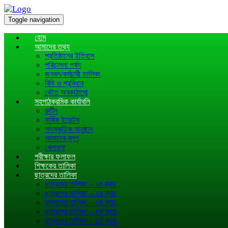
Toggle navigation
হোম
আমাদের তথ্য
প্রতিষ্ঠানের ইতিহাস
পরিচালনা পর্ষদ
জনবল/কর্মচারী তালিকা
বিধি ও প্রবিধান
ভৌত অবকাঠামো
সহপাঠক্রমিক কার্যাবলি
রুটিন
বার্ষিক ইভেন্টস
সাংস্কৃতিক অনুষ্ঠান
আমাদের ব্লগ
খেলাধূলা
পরীক্ষার ফলাফল
শিক্ষকের তালিকা
ছাত্রদের তালিকা
ছাত্রদের তালিকা – ১ম ব্যাচ
ছাত্রদের তালিকা – ২য় ব্যাচ
ছাত্রদের তালিকা – ৩য় ব্যাচ
ছাত্রদের তালিকা – ৪র্থ ব্যাচ
ছাত্রদের তালিকা – ৫র্থ ব্যাচ