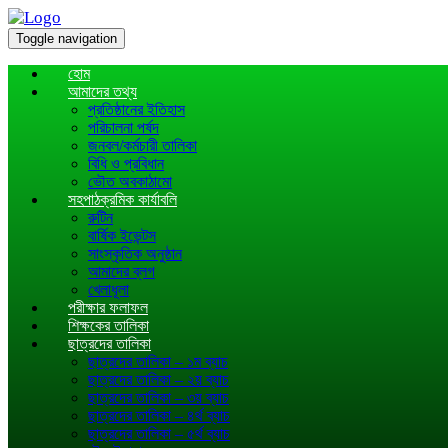
Toggle navigation
হোম
আমাদের তথ্য
প্রতিষ্ঠানের ইতিহাস
পরিচালনা পর্ষদ
জনবল/কর্মচারী তালিকা
বিধি ও প্রবিধান
ভৌত অবকাঠামো
সহপাঠক্রমিক কার্যাবলি
রুটিন
বার্ষিক ইভেন্টস
সাংস্কৃতিক অনুষ্ঠান
আমাদের ব্লগ
খেলাধূলা
পরীক্ষার ফলাফল
শিক্ষকের তালিকা
ছাত্রদের তালিকা
ছাত্রদের তালিকা – ১ম ব্যাচ
ছাত্রদের তালিকা – ২য় ব্যাচ
ছাত্রদের তালিকা – ৩য় ব্যাচ
ছাত্রদের তালিকা – ৪র্থ ব্যাচ
ছাত্রদের তালিকা – ৫র্থ ব্যাচ