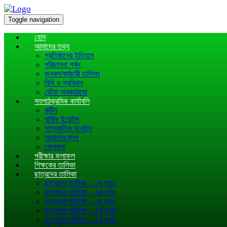
Toggle navigation
হোম
আমাদের তথ্য
প্রতিষ্ঠানের ইতিহাস
পরিচালনা পর্ষদ
জনবল/কর্মচারী তালিকা
বিধি ও প্রবিধান
ভৌত অবকাঠামো
সহপাঠক্রমিক কার্যাবলি
রুটিন
বার্ষিক ইভেন্টস
সাংস্কৃতিক অনুষ্ঠান
আমাদের ব্লগ
খেলাধূলা
পরীক্ষার ফলাফল
শিক্ষকের তালিকা
ছাত্রদের তালিকা
ছাত্রদের তালিকা – ১ম ব্যাচ
ছাত্রদের তালিকা – ২য় ব্যাচ
ছাত্রদের তালিকা – ৩য় ব্যাচ
ছাত্রদের তালিকা – ৪র্থ ব্যাচ
ছাত্রদের তালিকা – ৫র্থ ব্যাচ