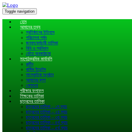
Toggle navigation
হোম
আমাদের তথ্য
প্রতিষ্ঠানের ইতিহাস
পরিচালনা পর্ষদ
জনবল/কর্মচারী তালিকা
বিধি ও প্রবিধান
ভৌত অবকাঠামো
সহপাঠক্রমিক কার্যাবলি
রুটিন
বার্ষিক ইভেন্টস
সাংস্কৃতিক অনুষ্ঠান
আমাদের ব্লগ
খেলাধূলা
পরীক্ষার ফলাফল
শিক্ষকের তালিকা
ছাত্রদের তালিকা
ছাত্রদের তালিকা – ১ম ব্যাচ
ছাত্রদের তালিকা – ২য় ব্যাচ
ছাত্রদের তালিকা – ৩য় ব্যাচ
ছাত্রদের তালিকা – ৪র্থ ব্যাচ
ছাত্রদের তালিকা – ৫র্থ ব্যাচ