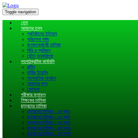
Toggle navigation
হোম
আমাদের তথ্য
প্রতিষ্ঠানের ইতিহাস
পরিচালনা পর্ষদ
জনবল/কর্মচারী তালিকা
বিধি ও প্রবিধান
ভৌত অবকাঠামো
সহপাঠক্রমিক কার্যাবলি
রুটিন
বার্ষিক ইভেন্টস
সাংস্কৃতিক অনুষ্ঠান
আমাদের ব্লগ
খেলাধূলা
পরীক্ষার ফলাফল
শিক্ষকের তালিকা
ছাত্রদের তালিকা
ছাত্রদের তালিকা – ১ম ব্যাচ
ছাত্রদের তালিকা – ২য় ব্যাচ
ছাত্রদের তালিকা – ৩য় ব্যাচ
ছাত্রদের তালিকা – ৪র্থ ব্যাচ
ছাত্রদের তালিকা – ৫র্থ ব্যাচ