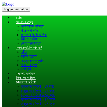
Toggle navigation
হোম
আমাদের তথ্য
প্রতিষ্ঠানের ইতিহাস
পরিচালনা পর্ষদ
জনবল/কর্মচারী তালিকা
বিধি ও প্রবিধান
ভৌত অবকাঠামো
সহপাঠক্রমিক কার্যাবলি
রুটিন
বার্ষিক ইভেন্টস
সাংস্কৃতিক অনুষ্ঠান
আমাদের ব্লগ
খেলাধূলা
পরীক্ষার ফলাফল
শিক্ষকের তালিকা
ছাত্রদের তালিকা
ছাত্রদের তালিকা – ১ম ব্যাচ
ছাত্রদের তালিকা – ২য় ব্যাচ
ছাত্রদের তালিকা – ৩য় ব্যাচ
ছাত্রদের তালিকা – ৪র্থ ব্যাচ
ছাত্রদের তালিকা – ৫র্থ ব্যাচ