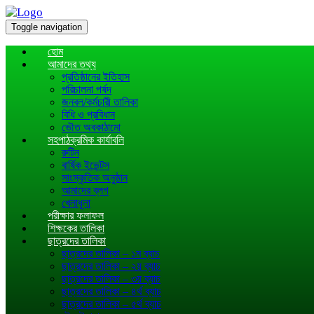
Toggle navigation
হোম
আমাদের তথ্য
প্রতিষ্ঠানের ইতিহাস
পরিচালনা পর্ষদ
জনবল/কর্মচারী তালিকা
বিধি ও প্রবিধান
ভৌত অবকাঠামো
সহপাঠক্রমিক কার্যাবলি
রুটিন
বার্ষিক ইভেন্টস
সাংস্কৃতিক অনুষ্ঠান
আমাদের ব্লগ
খেলাধূলা
পরীক্ষার ফলাফল
শিক্ষকের তালিকা
ছাত্রদের তালিকা
ছাত্রদের তালিকা – ১ম ব্যাচ
ছাত্রদের তালিকা – ২য় ব্যাচ
ছাত্রদের তালিকা – ৩য় ব্যাচ
ছাত্রদের তালিকা – ৪র্থ ব্যাচ
ছাত্রদের তালিকা – ৫র্থ ব্যাচ