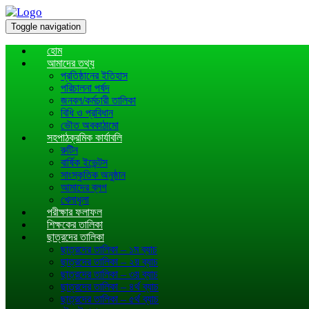
Toggle navigation
হোম
আমাদের তথ্য
প্রতিষ্ঠানের ইতিহাস
পরিচালনা পর্ষদ
জনবল/কর্মচারী তালিকা
বিধি ও প্রবিধান
ভৌত অবকাঠামো
সহপাঠক্রমিক কার্যাবলি
রুটিন
বার্ষিক ইভেন্টস
সাংস্কৃতিক অনুষ্ঠান
আমাদের ব্লগ
খেলাধূলা
পরীক্ষার ফলাফল
শিক্ষকের তালিকা
ছাত্রদের তালিকা
ছাত্রদের তালিকা – ১ম ব্যাচ
ছাত্রদের তালিকা – ২য় ব্যাচ
ছাত্রদের তালিকা – ৩য় ব্যাচ
ছাত্রদের তালিকা – ৪র্থ ব্যাচ
ছাত্রদের তালিকা – ৫র্থ ব্যাচ